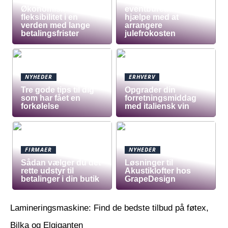
Tre grunde til at et
Økonomisk
eventbureau skal
fleksibilitet i en
hjælpe med at
verden med lange
arrangere
betalingsfrister
julefrokosten
NYHEDER
ERHVERV
Tre gode tips til dig
Opgrader din
som har fået en
forretningsmiddag
forkølelse
med italiensk vin
FIRMAER
NYHEDER
Sådan vælger du det
Løsninger til
rette udstyr til
Akustiklofter hos
betalinger i din butik
GrapeDesign
Lamineringsmaskine: Find de bedste tilbud på føtex,
Bilka og Elgiganten