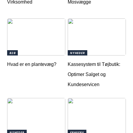
Virksomhed
Mosvægge
B2B
NYHEDER
Hvad er en plantevæg?
Kassesystem til Tøjbutik:
Optimer Salget og
Kundeservicen
NYHEDER
ERHVERV