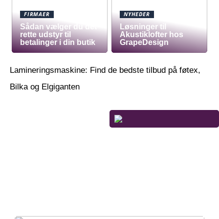
FIRMAER
NYHEDER
Sådan vælger du det
Løsninger til
rette udstyr til
Akustiklofter hos
betalinger i din butik
GrapeDesign
Lamineringsmaskine: Find de bedste tilbud på føtex,
Bilka og Elgiganten