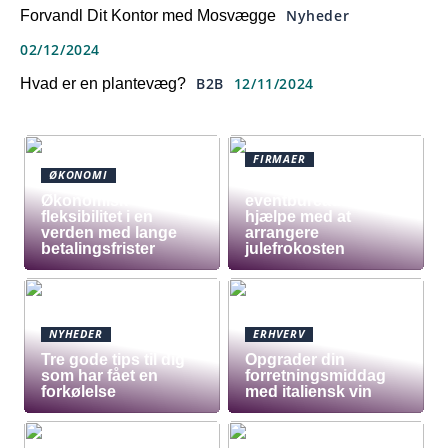
Nyheder
Forvandl Dit Kontor med Mosvægge
02/12/2024
B2B
12/11/2024
Hvad er en plantevæg?
FIRMAER
ØKONOMI
Tre grunde til at et
Økonomisk
eventbureau skal
fleksibilitet i en
hjælpe med at
verden med lange
arrangere
betalingsfrister
julefrokosten
NYHEDER
ERHVERV
Tre gode tips til dig
Opgrader din
som har fået en
forretningsmiddag
forkølelse
med italiensk vin