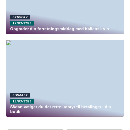
ERHVERV
17/03/2025
Opgrader din forretningsmiddag med italiensk vin
FIRMAER
13/03/2025
Sådan vælger du det rette udstyr til betalinger i din
butik