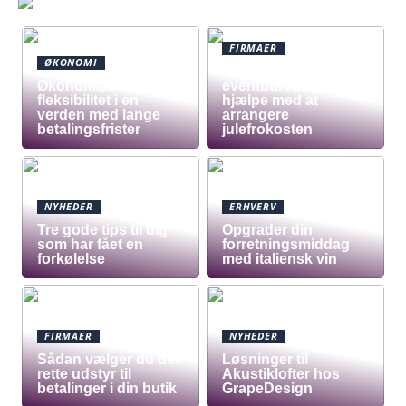
FIRMAER
ØKONOMI
Tre grunde til at et
Økonomisk
eventbureau skal
fleksibilitet i en
hjælpe med at
verden med lange
arrangere
betalingsfrister
julefrokosten
NYHEDER
ERHVERV
Tre gode tips til dig
Opgrader din
som har fået en
forretningsmiddag
forkølelse
med italiensk vin
FIRMAER
NYHEDER
Sådan vælger du det
Løsninger til
rette udstyr til
Akustiklofter hos
betalinger i din butik
GrapeDesign