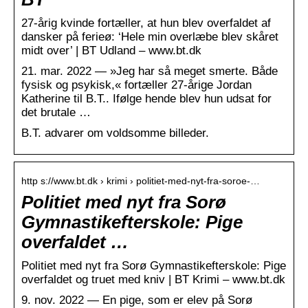
27-årig kvinde fortæller, at hun blev overfaldet af
dansker på ferieø: ‘Hele min overlæbe blev skåret
midt over’ | BT Udland – www.bt.dk
21. mar. 2022 — »Jeg har så meget smerte. Både
fysisk og psykisk,« fortæller 27-årige Jordan
Katherine til B.T.. Ifølge hende blev hun udsat for
det brutale …
B.T. advarer om voldsomme billeder.
http s://www.bt.dk › krimi › politiet-med-nyt-fra-soroe-…
Politiet med nyt fra Sorø
Gymnastikefterskole: Pige
overfaldet …
Politiet med nyt fra Sorø Gymnastikefterskole: Pige
overfaldet og truet med kniv | BT Krimi – www.bt.dk
9. nov. 2022 — En pige, som er elev på Sorø