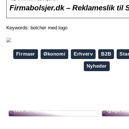
Firmabolsjer.dk – Reklameslik t
Keywords: bolcher med logo
Firmaer
Økonomi
Erhverv
B2B
Sta
Nyheder
Skab o
Løsninger til Akustiklofter
profess
hos GrapeDesign
lydprod