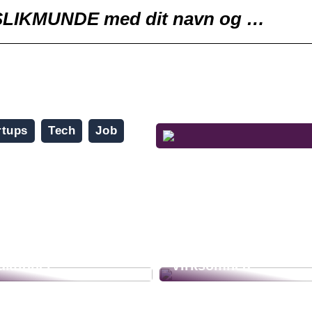
il SLIKMUNDE med dit navn og …
rtups
Tech
Job
pmærksomhed med
ionelle
Effektiv Flytning af
uktioner
Virksomhed