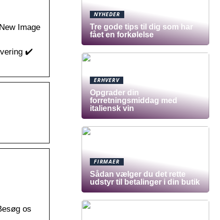
NYHEDER
 New Image
Tre gode tips til dig som har
fået en forkølelse
evering ✔️
ERHVERV
Opgrader din
forretningsmiddag med
italiensk vin
FIRMAER
Sådan vælger du det rette
udstyr til betalinger i din butik
 Besøg os