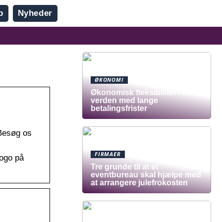
b
Nyheder
ØKONOMI
Økonomisk fleksibilitet i en
verden med lange
betalingsfrister
 Besøg os
FIRMAER
logo på
Tre grunde til at et
eventbureau skal hjælpe med
at arrangere julefrokosten