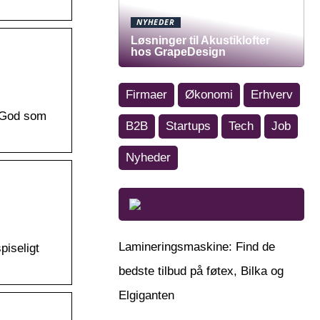
NYHEDER
Løsninger til Akustiklofter
hos GrapeDesign
Firmaer
Økonomi
Erhverv
. God som
B2B
Startups
Tech
Job
Nyheder
Lamineringsmaskine: Find de
piseligt
bedste tilbud på føtex, Bilka og
Elgiganten